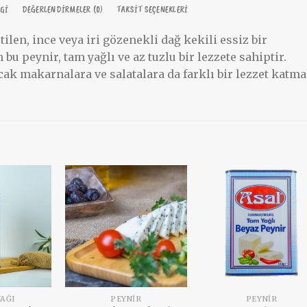
LGI
DEĞERLENDIRMELER (0)
TAKSIT SEÇENEKLERI
len, ince veya iri gözenekli dağ kekili essiz bir
 bu peynir, tam yağlı ve az tuzlu bir lezzete sahiptir.
ncak makarnalara ve salatalara da farklı bir lezzet katm
Add to
Add to
Add t
wishlist
wishlist
wishli
YAĞI
PEYNIR
PEYNIR