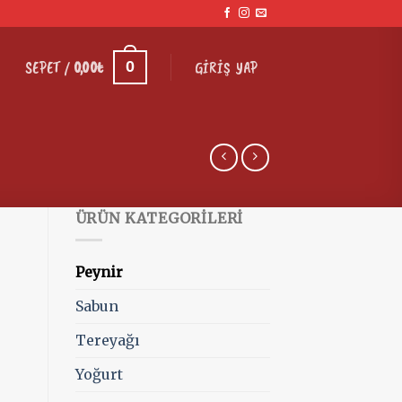
GIRIŞ YAP
0
SEPET /
0,00
₺
ÜRÜN KATEGORILERI
Peynir
Sabun
Tereyağı
Yoğurt