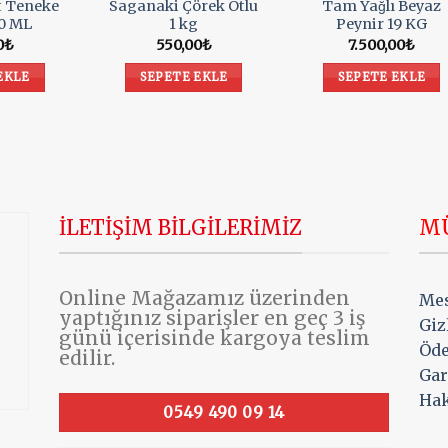
t Teneke
Saganaki Çörek Otlu
Tam Yağlı Beyaz
50 ML
1 kg
Peynir 19 KG
0
₺
550,00
₺
7.500,00
₺
EKLE
SEPETE EKLE
SEPETE EKLE
ILETIŞIM BILGILERIMIZ
MÜ
Online Mağazamız üzerinden
Mes
yaptığınız siparişler en geç 3 iş
Giz
günü içerisinde kargoya teslim
Öde
edilir.
Gar
Ha
0549 490 09 14