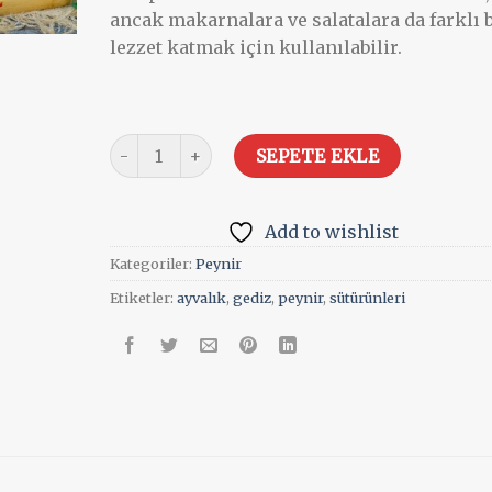
ancak makarnalara ve salatalara da farklı b
lezzet katmak için kullanılabilir.
Saganaki- Kekikli 1kg adet
SEPETE EKLE
Add to wishlist
Kategoriler:
Peynir
Etiketler:
ayvalık
,
gediz
,
peynir
,
sütürünleri