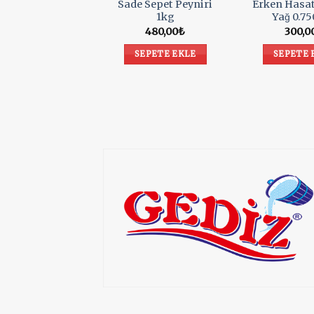
Sade Sepet Peyniri
Erken Hasa
1kg
Yağ 0.7
480,00
₺
300,0
SEPETE EKLE
SEPETE 