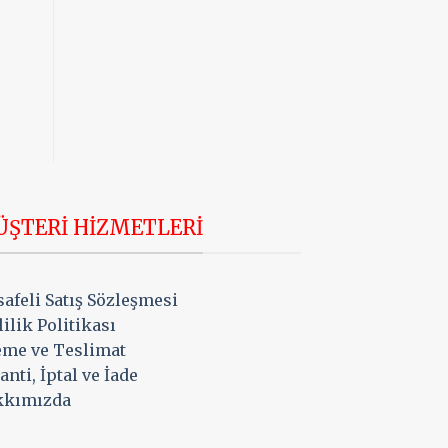
Tam Yağlı Tulum
Doğal Zeytinyağı
500gr
Sabunu
270,00
₺
100,00
₺
SEPETE EKLE
SEPETE EKLE
ŞTERI HIZMETLERI
afeli Satış Sözleşmesi
lilik Politikası
me ve Teslimat
anti, İptal ve İade
kkımızda