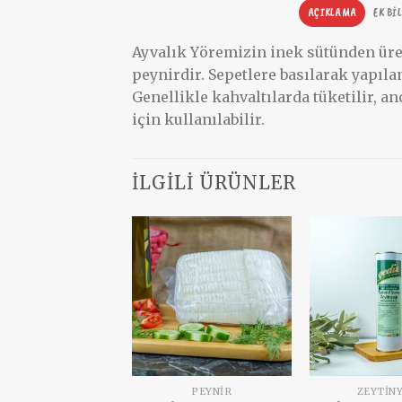
AÇIKLAMA
EK BI
Ayvalık Yöremizin inek sütünden üreti
peynirdir. Sepetlere basılarak yapılan
Genellikle kahvaltılarda tüketilir, a
için kullanılabilir.
İLGILI ÜRÜNLER
Add to
wishlist
PEYNIR
ZEYTIN