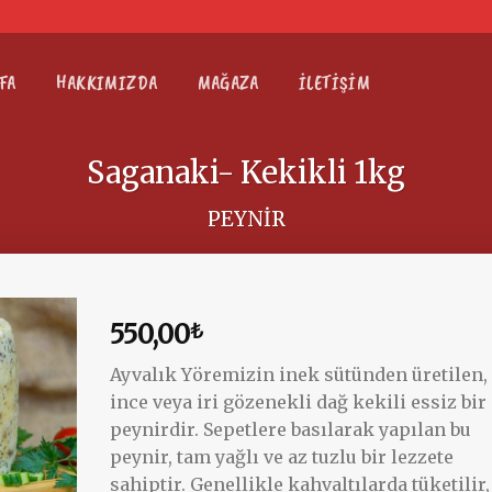
FA
HAKKIMIZDA
MAĞAZA
İLETIŞIM
Saganaki- Kekikli 1kg
PEYNIR
550,00
₺
Ayvalık Yöremizin inek sütünden üretilen,
ince veya iri gözenekli dağ kekili essiz bir
Add to
peynirdir. Sepetlere basılarak yapılan bu
wishlist
peynir, tam yağlı ve az tuzlu bir lezzete
sahiptir. Genellikle kahvaltılarda tüketilir,